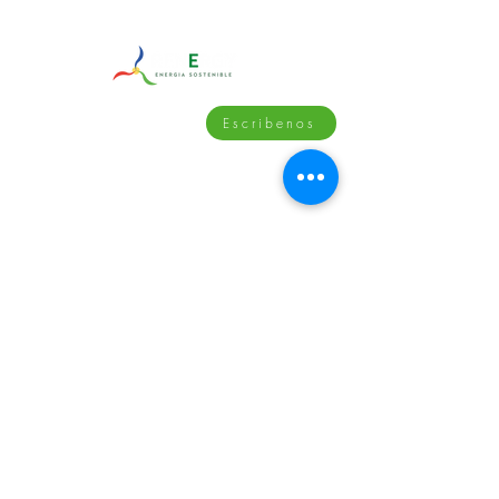
Contáctanos
Escribenos
(+57)
3182884165
(+
57) 3108209488
(+
57) 3125813305
info@renergy.com.co
Visitanos
Carrera 70B #63D-29
Bogotá, Colombia