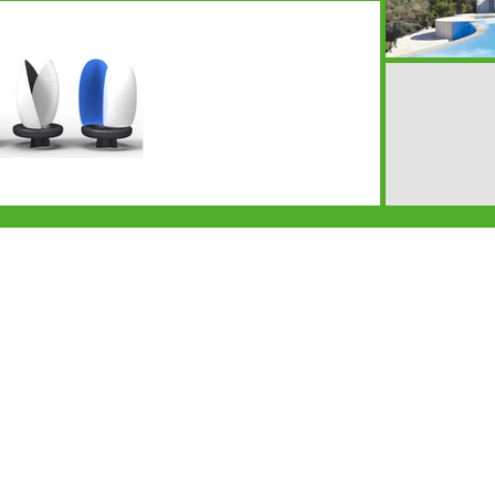
ontáctanos
Visitanos
(+57) 3182884165
Carrera 70B #63D-29
(+
57) 3108209488
Bogotá, Colombia
(+
57) 3125813305
info@renergy.com.co